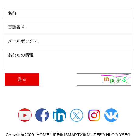
Copyright2009 IHOME LIFE® ISMARTX® MUZEE® HLQ® YSE®