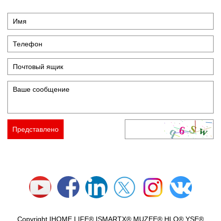
Copyright IHOME LIFE® ISMARTX® MUZEE® HLQ® YSE®