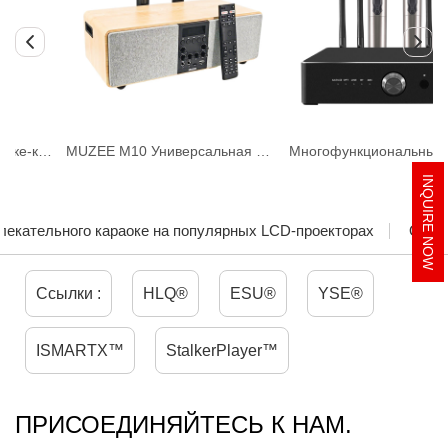
тах и пения)
MUZEE M10 Универсальная система домашнего кинотеатра и караоке
Многофункциональный караоке-усилитель iHomeLife HLQ 600W
INQUIRE NOW
екательного караоке на популярных LCD-проекторах
Отчет
Ссылки :
HLQ®
ESU®
YSE®
ISMARTX™
StalkerPlayer™
ПРИСОЕДИНЯЙТЕСЬ К НАМ.