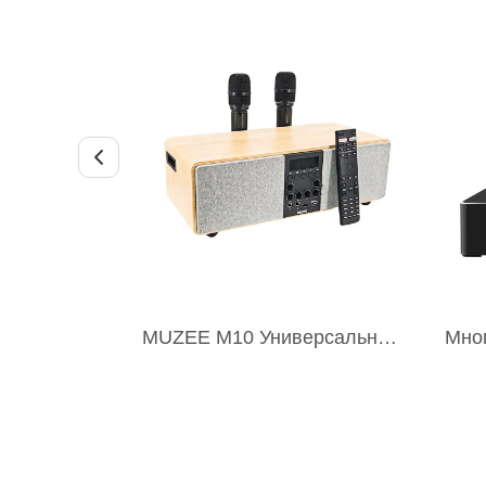
MUZEE M10 Универсальная система домашнего кинотеатра и караоке
MUZEE M10 УНИВЕРСАЛЬНАЯ
М
СИСТЕМА ДОМАШНЕГО
КАР