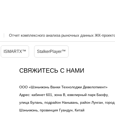
HLQ 600W
ДОМАШНЕГО КАРАОКЕ 300В
IHOMELIFE-HLQ HI-FI АУДИО
ДОМАШНЕГО KTV, ДОМАШН
КИНОТЕАТРА И НЕБОЛЬШ
ВЫСТУПЛЕНИЙ
Отчет комплексного анализа рыночных данных ЖК-проекторов
ISMARTX™
StalkerPlayer™
СВЯЖИТЕСЬ С НАМИ
ООО «Шэньчжэнь Ванки Технолоджи Девелопмент»
Адрес: кабинет 601, зона B, ювелирный парк Баофу,
улица Булань, подрайон Наньвань, район Лунган, город
Шэньчжэнь, провинция Гуандун, Китай