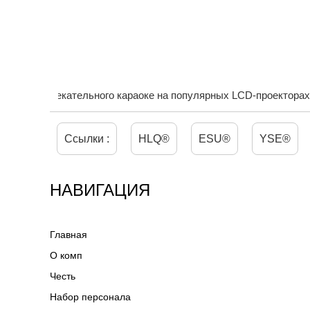
КИНОТЕАТРА И КАРАОКЕ
ия развлекательного караоке на популярных LCD-проекторах
Ссылки :
HLQ®
ESU®
YSE®
НАВИГАЦИЯ
Главная
О комп
Честь
Набор персонала