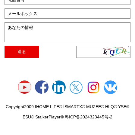
Copyright2009 IHOME LIFE® ISMARTX® MUZEE® HLQ® YSE®
ESU® StalkerPlayer® 粤ICP备2024323445号-2