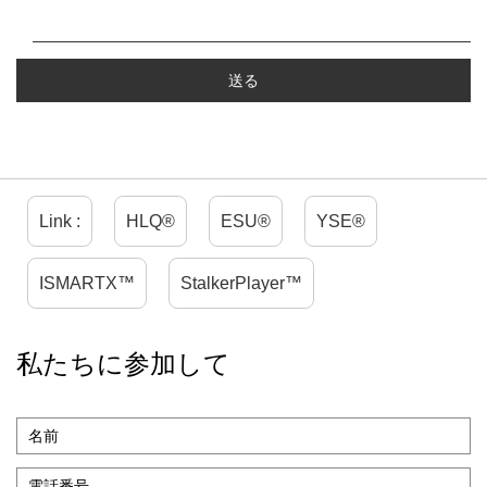
Link :
HLQ®
ESU®
YSE®
ISMARTX™
StalkerPlayer™
私たちに参加して